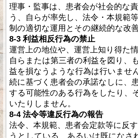
理事・監事は、患者会が社会的な
う、自らが率先し、法令・本規範
制の適切な運用とその継続的な改
8-3 利益相反行為の禁止
運営上の地位や、運営上知り得た
自らまたは第三者の利益を図り、
益を損なうような行為は行いませ
続に基づく患者会の承諾なしに、
する可能性のある行為をしたり、
いたりしません。
8-4 法令等違反行為の報告
法令、本規範、患者会定款等に反
うとしている、あるいは既になさ