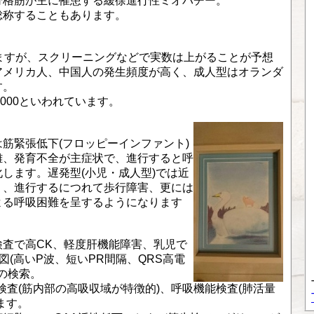
。骨格筋が主に罹患する緩徐進行性ミオパチー。
総称することもあります。
ますが、スクリーニングなどで実数は上がることが予想
アメリカ人、中国人の発生頻度が高く、成人型はオランダ
す。
,000といわれています。
筋緊張低下(フロッピーインファント)
難、発育不全が主症状で、進行すると呼
します。遅発型(小児・成人型)では近
り、進行するにつれて歩行障害、更には
よる呼吸困難を呈するようになります
査で高CK、軽度肝機能障害、乳児で
図(高いP波、短いPR間隔、QRS高電
の検索。
検査(筋内部の高吸収域が特徴的)、呼吸機能検査(肺活量
ます。