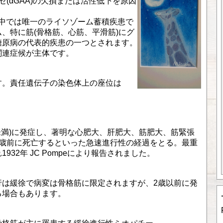
(αGAA)の欠損または活性低下を原因
の中では唯一のライソゾーム蓄積疾患で
、特に筋(骨格筋、心筋、平滑筋)にグ
糖原病の代表的疾患の一つとされます。
関連症候が主体です。
す。責任遺伝子の染色体上の座位は
未満)に発症し、著明な心肥大、肝肥大、筋肥大、筋緊張
1歳前に死亡するといった急速進行性の経過をとる。最重
32年 JC Pompeにより報告されました。
進行は緩徐で病変は骨格筋に限定されますが、2歳以前に発
る場合もあります。