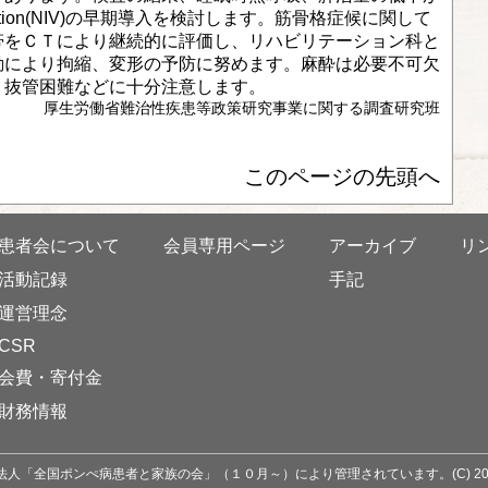
ntilation(NIV)の早期導入を検討します。筋骨格症候に関して
帯をＣＴにより継続的に評価し、リハビリテーション科と
動により拘縮、変形の予防に努めます。麻酔は必要不可欠
、抜管困難などに十分注意します。
厚生労働省難治性疾患等政策研究事業に関する調査研究班
このページの先頭へ
患者会について
会員専用ページ
アーカイブ
リ
活動記録
手記
運営理念
CSR
会費・寄付金
財務情報
人「全国ポンぺ病患者と家族の会」（１０月～）により管理されています。(C) 2016 po