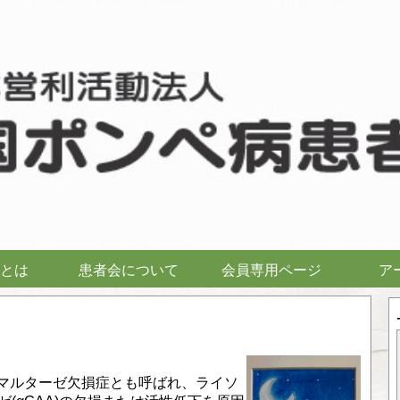
とは
患者会について
会員専用ページ
ア
)は酸性マルターゼ欠損症とも呼ばれ、ライソ