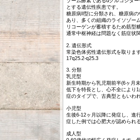
ゾーム酵素であるαグルコシダーゼ
とする遺伝性疾患です。
糖原病II型に分類され、糖原病
あり、多くの組織のライソゾーム
リコーゲンが蓄積するため筋型
通常中枢神経は問題なく筋症状
2. 遺伝形式
常染色体劣性遺伝形式を取りま
17q25.2-q25.3
3. 分類
乳児型
新生時期から乳児期前半(6ヶ月
低下を特長とし、心不全により
症のタイプで、古典型ともいわれ19
小児型
生後6-12ヶ月以降に発症し、
症した例では心肥大が認められ
成人型