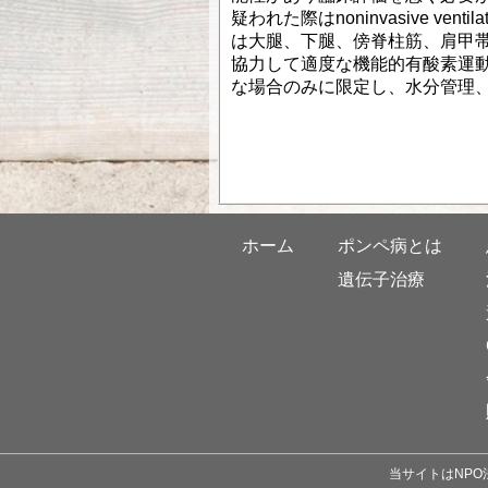
疑われた際はnoninvasive ve
は大腿、下腿、傍脊柱筋、肩甲
協力して適度な機能的有酸素運
な場合のみに限定し、水分管理
ホーム
ポンペ病とは
遺伝子治療
当サイトはNPO法