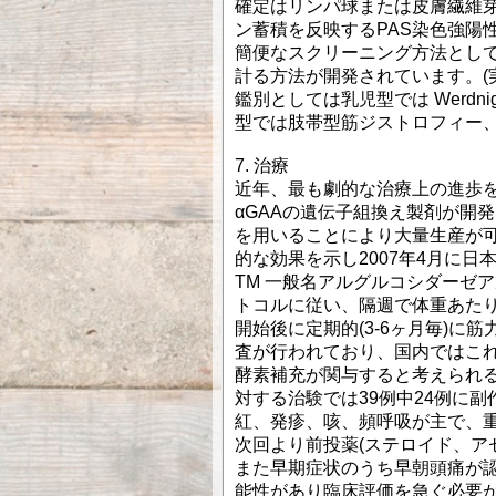
確定はリンパ球または皮膚繊維芽
ン蓄積を反映するPAS染色強陽
簡便なスクリーニング方法とし
計る方法が開発されています。(実
鑑別としては乳児型では Werdni
型では肢帯型筋ジストロフィー
7. 治療
近年、最も劇的な治療上の進歩
αGAAの遺伝子組換え製剤が開発されCHO(
を用いることにより大量生産が
的な効果を示し2007年4月に日本
TM 一般名アルグルコシダーゼア
トコルに従い、隔週で体重あたり2
開始後に定期的(3-6ヶ月毎)
査が行われており、国内ではこ
酵素補充が関与すると考えられ
対する治験では39例中24例に
紅、発疹、咳、頻呼吸が主で、
次回より前投薬(ステロイド、ア
また早期症状のうち早朝頭痛が
能性があり臨床評価を急ぐ必要