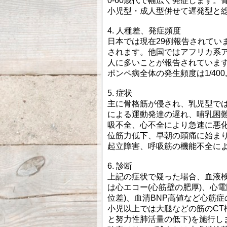
0-60歳代で幅広く発症します
小児型・成人型併せて遅発型と
4. 人種差、発症頻度
日本では現在29例報告されてい
されます。他国ではアフリカ系
人に多いことが報告されていま
ポンペ病全体の発生頻度は1/400
5. 症状
主に骨格筋が侵され、乳児型では
による運動発達の遅れ、哺乳困
吸不全、心不全により急速に悪化
位筋力低下、早朝の頭痛に始ま
起立障害、呼吸筋の機能不全に
6. 診断
上記の症状で疑った場合、血液検
は心エコー(心筋壁の肥厚)、心電
位差)、血清BNP高値など心筋症
小児以上では大腿などの筋のCT
と努力性肺活量の低下)を施行し