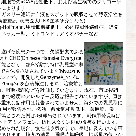
細胞でのαGAA活性低下、および筋生検でのグリコーゲ
性によります。
てガスリー濾紙に血液をスポットで吸収させて酵素活性を
施施設: 慈恵医大DNA医学研究所など)
g-Hoffmann, 甲状腺機能低下、心内膜弾性繊維症、遅発
、ベッカー型、ミトコンドリアミオパチーなど。
を遂げた疾患の一つで、欠損酵素である
Chinese Hamster Ovary) cell
可能となり、臨床治験で特に乳児型に劇
でも保険承認されています(Myozyme
ルファ)。開発したGenzyme社のプロ
0mg/kgを点滴静注します。治療前と
に筋力、呼吸機能などを評価していきます。現在、市販後調
れまで軽度のアレルギー反応は報告されていますが、直接
る重篤な副作用は報告されていません。海外での乳児型に
副作用が報告され、発熱、酸素飽和度低下、蕁麻疹、潮
重篤とされた例は3例報告されています。副作用発現時は
セトアミノフェン、抗ヒスタミン剤)の投与を行います。
認められた場合、慢性低喚気がすでに長期に及んでいる可
があります。検査の結果、睡眠時無呼吸、肺活量の低下が